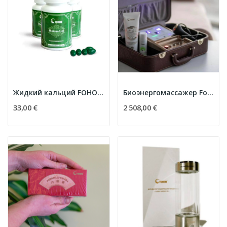
Жидкий кальций FOHOW Haicao Gai
Биоэнергомассажер Fohow (БЭМ) для тела Fohow...
33,00 €
2 508,00 €