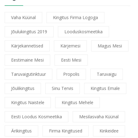
Vaha Küünal
Kingitus Firma Logoga
Jõulukingitus 2019
Looduskosmeetika
Kärjekannetised
Kärjemesi
Magus Mesi
Eestimaine Mesi
Eesti Mesi
Taruvaigutinktuur
Propolis
Taruvaigu
Jõulikingitus
Sinu Tervis
Kingitus Emale
Kingitus Naistele
Kingitus Mehele
Eesti Loodus Kosmeetika
Mesilasvaha Küünal
Ärikingitus
Firma Kingitused
Kinkeidee